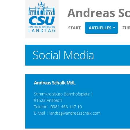
Andreas S
START
AKTUELLES
ZU
Social Media
Andreas Schalk MdL
Stimmkreisbüro Bahnhofsplatz 1
91522 Ansbach
Telefon :
0981 466 147 10
E-Mail :
landtag@andreasschalk.com