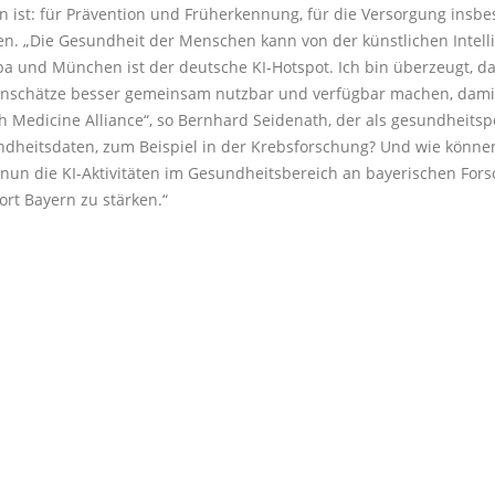
n ist: für Prävention und Früherkennung, für die Versorgung insbe
en.
Die Gesundheit der Menschen kann von der k
ünstlichen Intell
pa und München ist der deutsche KI-Hotspot. Ich bin überzeugt, da
tenschätze besser gemeinsam nutzbar und verfügbar machen, damit 
Medicine Alliance“, so Bernhard Seidenath, der als gesundheitspo
dheitsdaten, zum Beispiel in der Krebsforschung? Und wie k
önnen
nun die KI-Aktivitäten im Gesundheitsbereich an bayerischen Fo
ort Bayern zu st
ärken.“