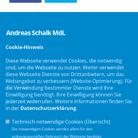
Andreas Schalk MdL
Cookie-Hinweis
Stimmkreisbüro Bahnhofsplatz 1
91522 Ansbach
Diese Webseite verwendet Cookies, die notwendig
Telefon :
0981 466 147 10
sind, um die Webseite zu nutzen. Weiter verwendet
E-Mail :
landtag@andreasschalk.com
diese Webseite Dienste von Drittanbietern, um das
Webangebot zu verbessern (Website-Optmierung). Für
Im Web
die Verwendung bestimmter Dienste wird Ihre
Einwilligung benötigt. Ihre Einwilligung können Sie
jederzeit widerrufen. Weitere Informationen finden Sie
Bayerischer Landtag
in der
Datenschutzerklärung
.
CSU Fraktion
CSU Kreisverband Ansbach-Stadt
Technisch notwendige Cookies (
Übersicht
)
CSU Kreisverband Ansbach-Land
Die notwendigen Cookies werden allein für den
ordnungsgemäßen Gebrauch der Webseite benötigt.