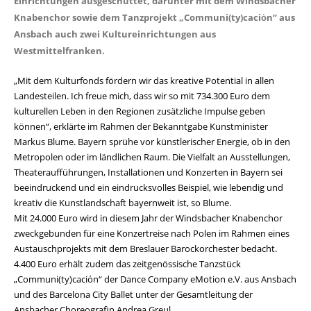
Einrichtungen ausgeschüttet, darunter mit dem Windsbacher
Knabenchor sowie dem Tanzprojekt „Communi(ty)caciȯn“ aus
Ansbach auch zwei Kultureinrichtungen aus
Westmittelfranken.
Mit dem Kulturfonds fördern wir das kreative Potential in allen
Landesteilen. Ich freue mich, dass wir so mit 734.300 Euro dem
kulturellen Leben in den Regionen zusätzliche Impulse geben
können“, erklärte im Rahmen der Bekanntgabe Kunstminister
Markus Blume. Bayern sprühe vor künstlerischer Energie, ob in den
Metropolen oder im ländlichen Raum. Die Vielfalt an Ausstellungen,
Theateraufführungen, Installationen und Konzerten in Bayern sei
beeindruckend und ein eindrucksvolles Beispiel, wie lebendig und
kreativ die Kunstlandschaft bayernweit ist, so Blume.
Mit 24.000 Euro wird in diesem Jahr der Windsbacher Knabenchor
zweckgebunden für eine Konzertreise nach Polen im Rahmen eines
Austauschprojekts mit dem Breslauer Barockorchester bedacht.
4.400 Euro erhält zudem das zeitgenössische Tanzstück
Communi(ty)cación“ der Dance Company eMotion e.V. aus Ansbach
und des Barcelona City Ballet unter der Gesamtleitung der
Ansbacher Choreografin Andrea Greul.